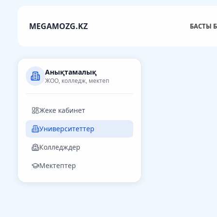
MEGAMOZG.KZ
БАСТЫ Б
Анықтамалық
ЖОО, колледж, мектеп
Жеке кабинет
Университеттер
Колледждер
Мектептер