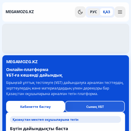
MEGAMOZG.KZ
РУС
ҚАЗ
MEGAMOZG.KZ
Онлайн-платформа
ҰБТ-ға кешенді дайындық
Бірыңғай ұлттық тестілеуге (ҰБТ) дайындалуға арналған тесттердің,
зерттеулердің және материалдардың үлкен дерекқоры бар
Қазақстан оқушыларына арналған тегін платформа.
Кабинетте бастау
Сынақ ҰБТ
Қазақстан мектеп оқушыларына тегін
Бүгін дайындықты баста