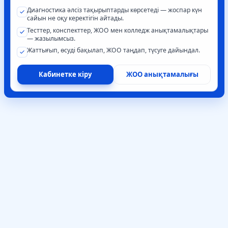
Диагностика әлсіз тақырыптарды көрсетеді — жоспар күн
сайын не оқу керектігін айтады.
Тесттер, конспекттер, ЖОО мен колледж анықтамалықтары
— жазылымсыз.
Жаттығып, өсуді бақылап, ЖОО таңдап, түсуге дайындал.
Кабинетке кіру
ЖОО анықтамалығы
Каталог
Университеттер
Сүзгілер мен бағдарламалармен ЖОО каталогы.