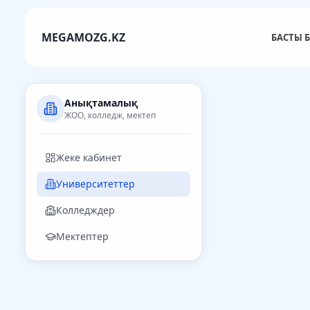
MEGAMOZG.KZ
БАСТЫ Б
Анықтамалық
ЖОО, колледж, мектеп
Жеке кабинет
Университеттер
Колледждер
Мектептер