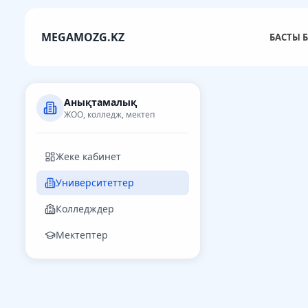
MEGAMOZG.KZ
БАСТЫ Б
Анықтамалық
ЖОО, колледж, мектеп
Жеке кабинет
Университеттер
Колледждер
Мектептер