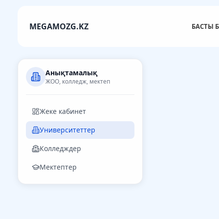
MEGAMOZG.KZ
БАСТЫ Б
Анықтамалық
ЖОО, колледж, мектеп
Жеке кабинет
Университеттер
Колледждер
Мектептер