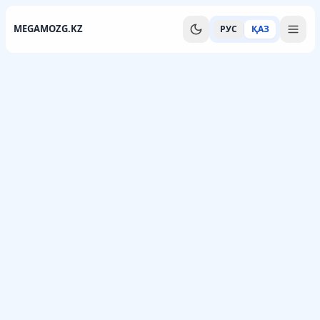
MEGAMOZG.KZ
РУС
ҚАЗ