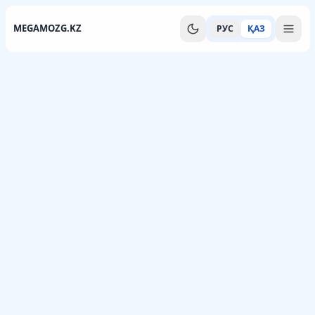
MEGAMOZG.KZ
РУС
ҚАЗ