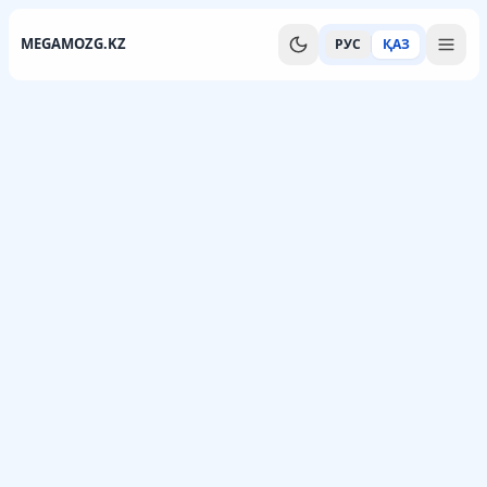
MEGAMOZG.KZ
РУС
ҚАЗ