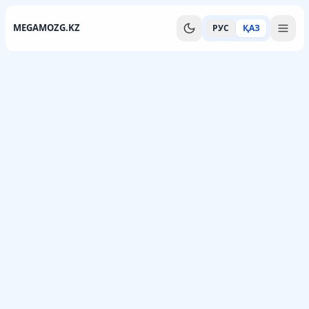
MEGAMOZG.KZ
РУС
ҚАЗ