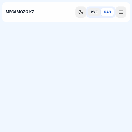
MEGAMOZG.KZ
РУС
ҚАЗ