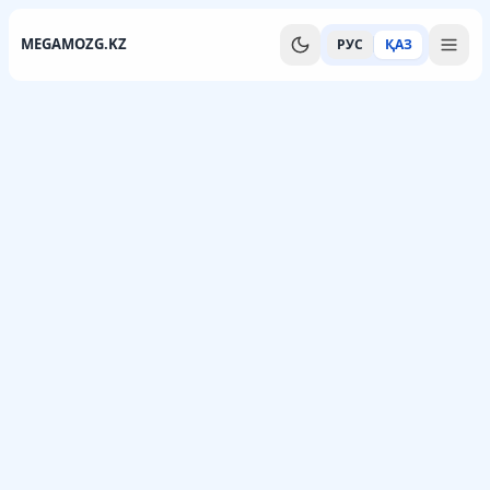
MEGAMOZG.KZ
РУС
ҚАЗ