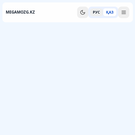
MEGAMOZG.KZ
РУС
ҚАЗ