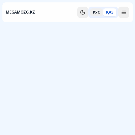
MEGAMOZG.KZ
РУС
ҚАЗ