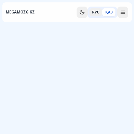
MEGAMOZG.KZ
РУС
ҚАЗ