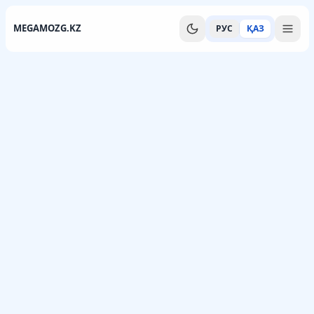
MEGAMOZG.KZ
РУС
ҚАЗ