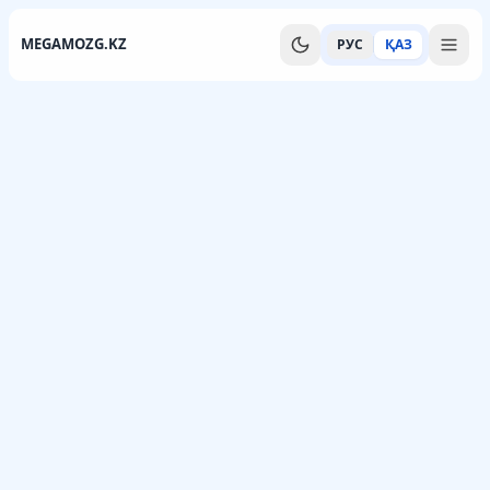
MEGAMOZG.KZ
РУС
ҚАЗ