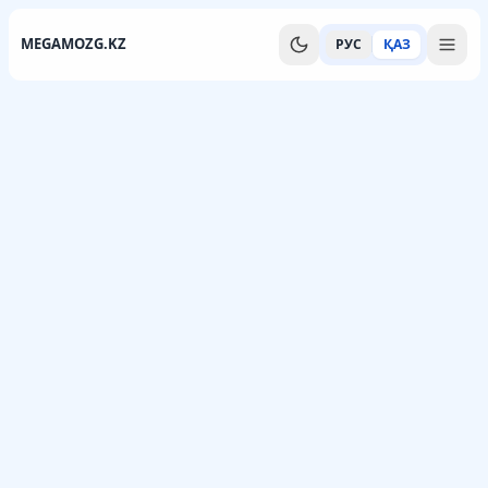
MEGAMOZG.KZ
РУС
ҚАЗ