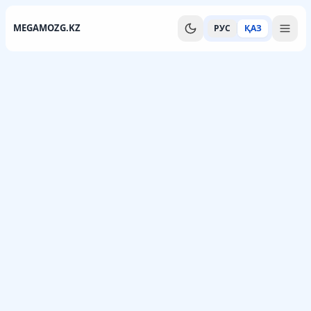
MEGAMOZG.KZ
РУС
ҚАЗ