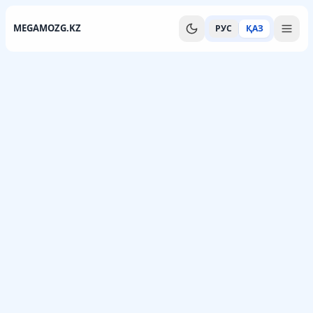
MEGAMOZG.KZ
РУС
ҚАЗ