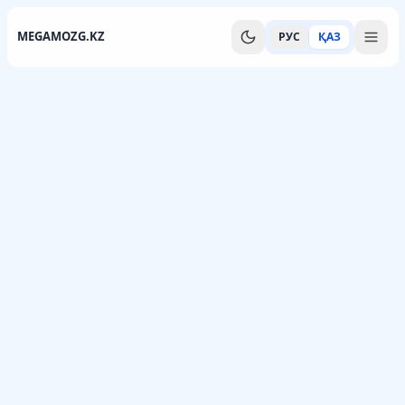
MEGAMOZG.KZ
РУС
ҚАЗ