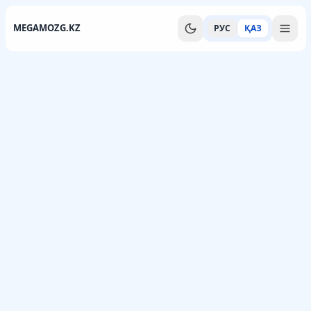
MEGAMOZG.KZ
РУС
ҚАЗ