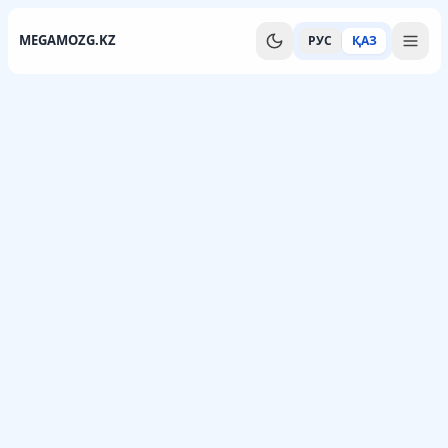
MEGAMOZG.KZ
РУС
ҚАЗ