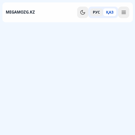
MEGAMOZG.KZ
РУС
ҚАЗ