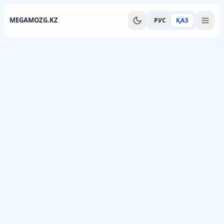
MEGAMOZG.KZ
РУС
ҚАЗ