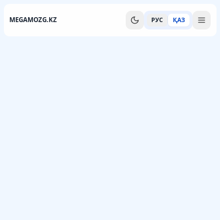
MEGAMOZG.KZ
РУС
ҚАЗ