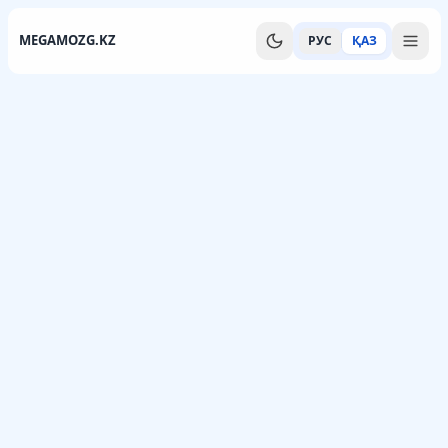
MEGAMOZG.KZ
РУС
ҚАЗ