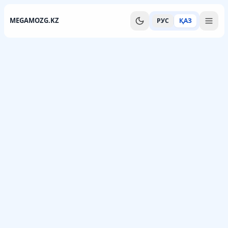
MEGAMOZG.KZ
РУС
ҚАЗ