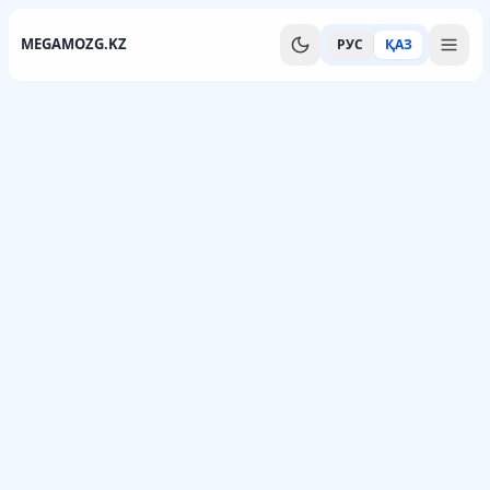
MEGAMOZG.KZ
РУС
ҚАЗ