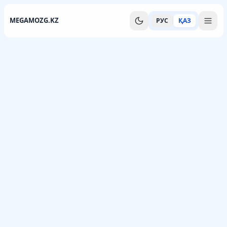
MEGAMOZG.KZ
РУС
ҚАЗ