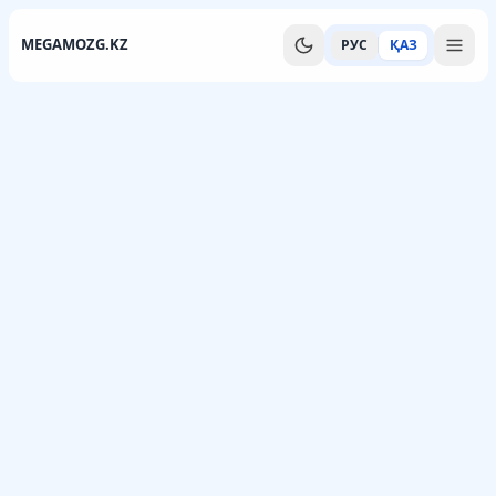
MEGAMOZG.KZ
РУС
ҚАЗ