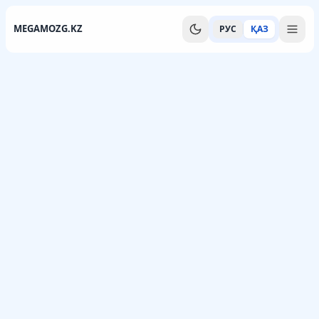
MEGAMOZG.KZ
РУС
ҚАЗ