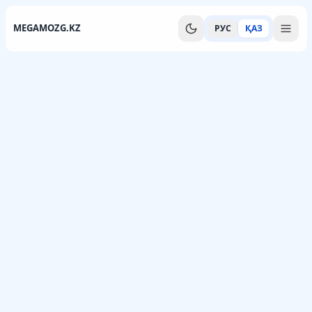
MEGAMOZG.KZ
РУС
ҚАЗ