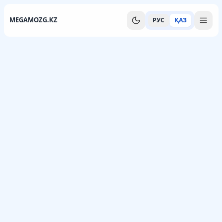
MEGAMOZG.KZ
РУС
ҚАЗ