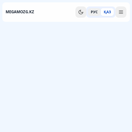
MEGAMOZG.KZ
РУС
ҚАЗ