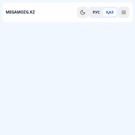
MEGAMOZG.KZ
РУС
ҚАЗ