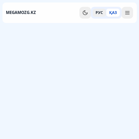
MEGAMOZG.KZ
РУС
ҚАЗ