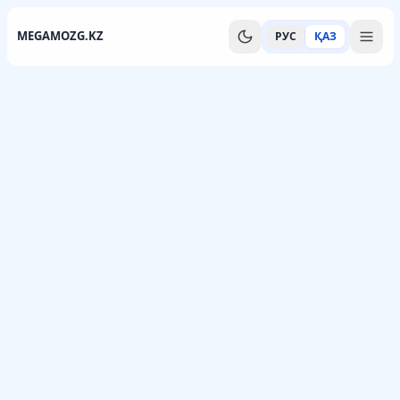
MEGAMOZG.KZ
РУС
ҚАЗ