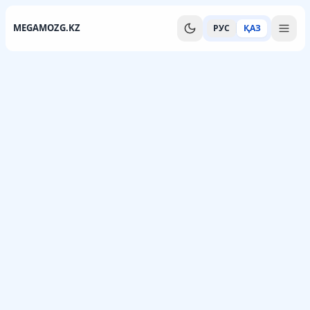
MEGAMOZG.KZ
РУС
ҚАЗ