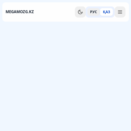
MEGAMOZG.KZ
РУС
ҚАЗ