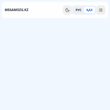
MEGAMOZG.KZ
РУС
ҚАЗ