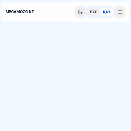
MEGAMOZG.KZ
РУС
ҚАЗ