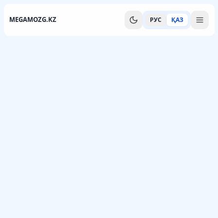
MEGAMOZG.KZ
РУС
ҚАЗ