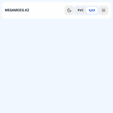
MEGAMOZG.KZ
РУС
ҚАЗ