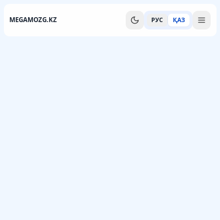
MEGAMOZG.KZ
РУС
ҚАЗ