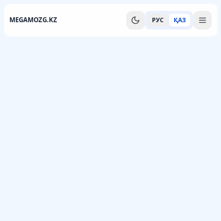
MEGAMOZG.KZ
РУС
ҚАЗ