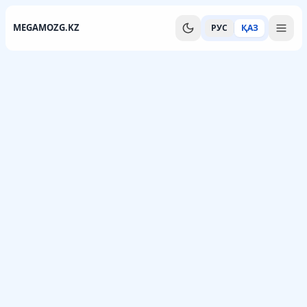
MEGAMOZG.KZ
РУС
ҚАЗ