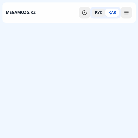
MEGAMOZG.KZ
РУС
ҚАЗ