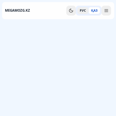
MEGAMOZG.KZ
РУС
ҚАЗ