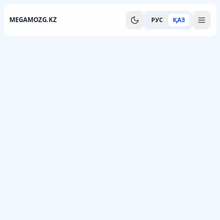
MEGAMOZG.KZ
РУС
ҚАЗ