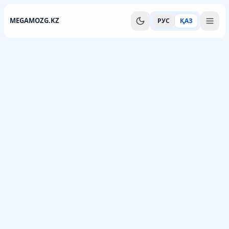
MEGAMOZG.KZ
РУС
ҚАЗ